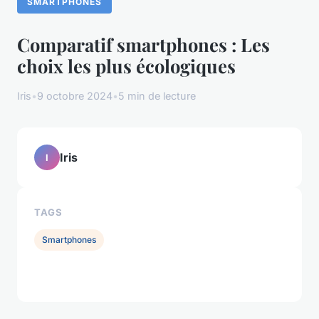
SMARTPHONES
Comparatif smartphones : Les
choix les plus écologiques
Iris
•
9 octobre 2024
•
5 min de lecture
Iris
I
TAGS
Smartphones